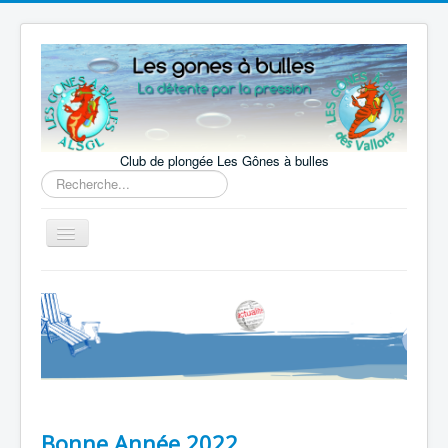
Club de plongée Les Gônes à bulles
Rechercher
Basculer
la
navigation
Accueil
Le Club
La pratique
Nos activités
Notre actualité
Bonne Année 2022