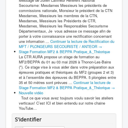
Message de Julien Laffineur Référent National
Secourisme: Mesdames Messieurs les présidents de
commissions nationale, Monsieur le président de la CTN
Mesdames, Messieurs les membres de la CTN,
Mesdames, Messieurs les Présidents de CTR,
Mesdames, Messieurs les Responsables Secourisme
Départementaux, Je vous adresse ce message afin de
porter à votre connaissance une rectification concernant
une information …
Continuer la lecture de
Rectification du
MFT / PLONGEURS SECOURISTE / ANTEOR
→
Stage Formation MF2 & BEPPA Pratique_&_Théorique
La CTR AURA propose un stage de formation au
MF2/BEPPA du 01 au 03 mai 2026 à Thonon-Les-Bains
(*). Ce stage vise à vous aider dans votre préparation aux
épreuves pratiques et théoriques du MF2 (groupes 2 et 3)
et à l’ensemble des épreuves du BEPPA. 5 plongées entre
35 et 50 mètres sont prévues …
Continuer la lecture de
Stage Formation MF2 & BEPPA Pratique_&_Théorique
→
Nouvelle vidéo
Tout ce que vous avez toujours voulu savoir les ateliers
verticaux! C’est ICI et bien entendu sur notre chaine
YouTube…
S'identifier