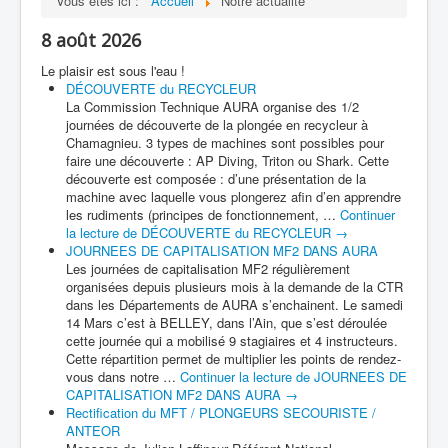
Vous êtes ici :
Accueil
Notre actualité
8 août 2026
Le plaisir est sous l'eau !
DÉCOUVERTE du RECYCLEUR
La Commission Technique AURA organise des 1/2
journées de découverte de la plongée en recycleur à
Chamagnieu. 3 types de machines sont possibles pour
faire une découverte : AP Diving, Triton ou Shark. Cette
découverte est composée : d’une présentation de la
machine avec laquelle vous plongerez afin d’en apprendre
les rudiments (principes de fonctionnement, …
Continuer
la lecture de
DÉCOUVERTE du RECYCLEUR
→
JOURNEES DE CAPITALISATION MF2 DANS AURA
Les journées de capitalisation MF2 régulièrement
organisées depuis plusieurs mois à la demande de la CTR
dans les Départements de AURA s’enchainent. Le samedi
14 Mars c’est à BELLEY, dans l’Ain, que s’est déroulée
cette journée qui a mobilisé 9 stagiaires et 4 instructeurs.
Cette répartition permet de multiplier les points de rendez-
vous dans notre …
Continuer la lecture de
JOURNEES DE
CAPITALISATION MF2 DANS AURA
→
Rectification du MFT / PLONGEURS SECOURISTE /
ANTEOR