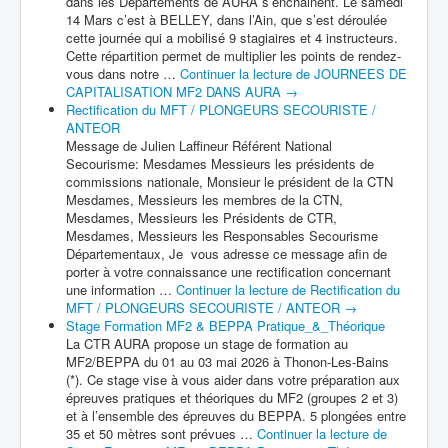
dans les Départements de AURA s’enchainent. Le samedi
14 Mars c’est à BELLEY, dans l’Ain, que s’est déroulée
cette journée qui a mobilisé 9 stagiaires et 4 instructeurs.
Cette répartition permet de multiplier les points de rendez-
vous dans notre …
Continuer la lecture de
JOURNEES DE
CAPITALISATION MF2 DANS AURA
→
Rectification du MFT / PLONGEURS SECOURISTE /
ANTEOR
Message de Julien Laffineur Référent National
Secourisme: Mesdames Messieurs les présidents de
commissions nationale, Monsieur le président de la CTN
Mesdames, Messieurs les membres de la CTN,
Mesdames, Messieurs les Présidents de CTR,
Mesdames, Messieurs les Responsables Secourisme
Départementaux, Je vous adresse ce message afin de
porter à votre connaissance une rectification concernant
une information …
Continuer la lecture de
Rectification du
MFT / PLONGEURS SECOURISTE / ANTEOR
→
Stage Formation MF2 & BEPPA Pratique_&_Théorique
La CTR AURA propose un stage de formation au
MF2/BEPPA du 01 au 03 mai 2026 à Thonon-Les-Bains
(*). Ce stage vise à vous aider dans votre préparation aux
épreuves pratiques et théoriques du MF2 (groupes 2 et 3)
et à l’ensemble des épreuves du BEPPA. 5 plongées entre
35 et 50 mètres sont prévues …
Continuer la lecture de