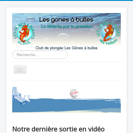
Club de plongée Les Gônes à bulles
Rechercher
Basculer
la
navigation
Accueil
Le Club
La pratique
Nos activités
Notre actualité
Notre dernière sortie en vidéo