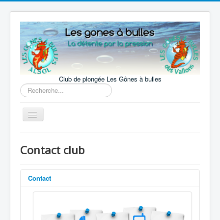
Club de plongée Les Gônes à bulles
Rechercher
Basculer
la
navigation
Accueil
Contact club
Le Club
La pratique
Contact
Nos activités
Fonction:
Notre actualité