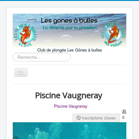
précédente
précédent
suivante
suivant
Club de plongée Les Gônes à bulles
Rechercher
Basculer
la
navigation
Accueil
Piscine Vaugneray
Le Club
Piscine Vaugneray
La pratique
0
Inscriptions closes
Nos activités
Notre actualité