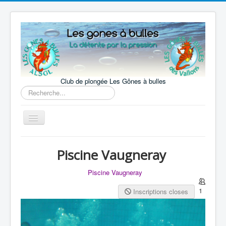
précédente
précédent
suivante
suivant
Club de plongée Les Gônes à bulles
Rechercher
Basculer
la
navigation
Accueil
Piscine Vaugneray
Le Club
Piscine Vaugneray
La pratique
1
Inscriptions closes
Nos activités
Notre actualité