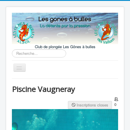
précédente
précédent
suivante
suivant
Club de plongée Les Gônes à bulles
Rechercher
Basculer
la
navigation
Accueil
Piscine Vaugneray
Le Club
La pratique
0
Inscriptions closes
Nos activités
Notre actualité