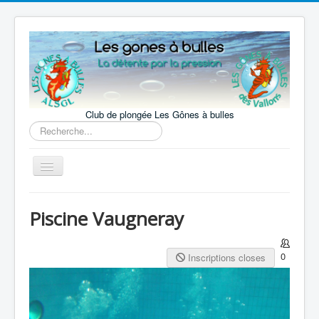
précédente
précédent
suivante
suivant
Club de plongée Les Gônes à bulles
Rechercher
Basculer
la
navigation
Accueil
Piscine Vaugneray
Le Club
La pratique
0
Inscriptions closes
Nos activités
Notre actualité